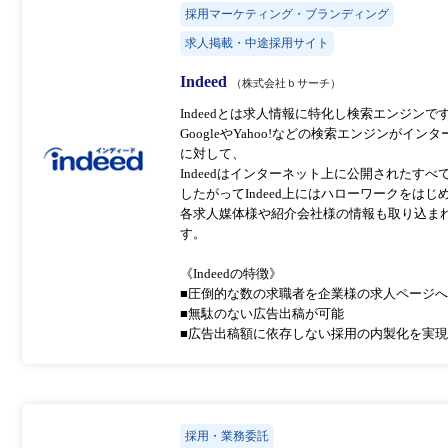
採用マーケティング・ブランディング
求人掲載・中途採用サイト
Indeed
（株式会社ｂサーチ）
Indeedとは求人情報に特化し検索エンジンで
GoogleやYahoo!などの検索エンジンが
に対して、
Indeedはインターネット上に公開されたす
したがってIndeed上にはハローワークをはじ
各求人媒体様や紹介会社様の情報も取り込ま
す。
《Indeedの特徴》
■圧倒的な数の求職者を企業様の求人ページ
■無駄のない広告出稿が可能
■広告出稿額に依存しない採用の内製化を実
採用・業務委託