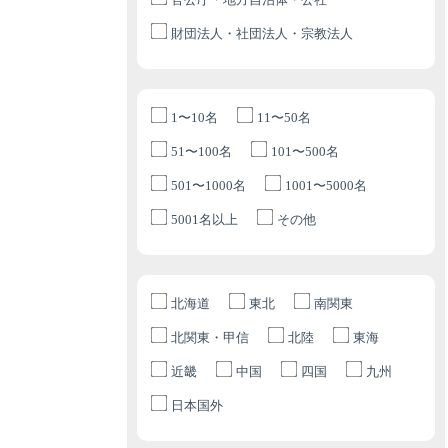
財団法人・社団法人・宗教法人
1〜10名
11〜50名
51〜100名
101〜500名
501〜1000名
1001〜5000名
5001名以上
その他
北海道
東北
南関東
北関東・甲信
北陸
東海
近畿
中国
四国
九州
日本国外