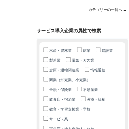
カテゴリーの一覧へ →
サービス導入企業の属性で検索
水産・農林業
鉱業
建設業
製造業
電気・ガス業
倉庫・運輸関連業
情報通信
商業（卸売業、小売業）
金融・保険業
不動産業
飲食店・宿泊業
医療・福祉
教育・学習支援業・学校
サービス業
官公庁・地方自治体・公社