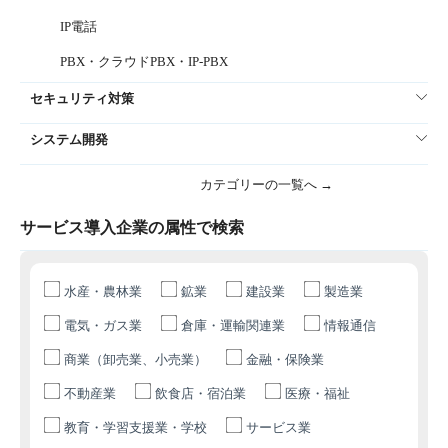
IP電話
PBX・クラウドPBX・IP-PBX
セキュリティ対策
システム開発
カテゴリーの一覧へ →
サービス導入企業の属性で検索
水産・農林業
鉱業
建設業
製造業
電気・ガス業
倉庫・運輸関連業
情報通信
商業（卸売業、小売業）
金融・保険業
不動産業
飲食店・宿泊業
医療・福祉
教育・学習支援業・学校
サービス業