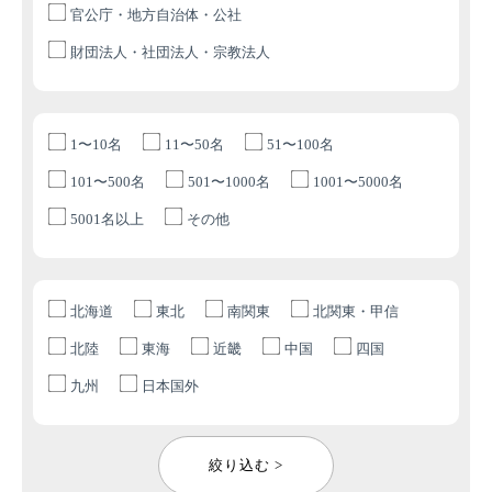
官公庁・地方自治体・公社
財団法人・社団法人・宗教法人
1〜10名
11〜50名
51〜100名
101〜500名
501〜1000名
1001〜5000名
5001名以上
その他
北海道
東北
南関東
北関東・甲信
北陸
東海
近畿
中国
四国
九州
日本国外
絞り込む >