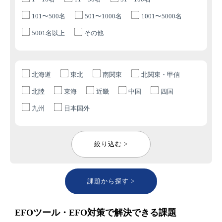
101〜500名
501〜1000名
1001〜5000名
5001名以上
その他
北海道
東北
南関東
北関東・甲信
北陸
東海
近畿
中国
四国
九州
日本国外
絞り込む >
課題から探す >
EFOツール・EFO対策で解決できる課題