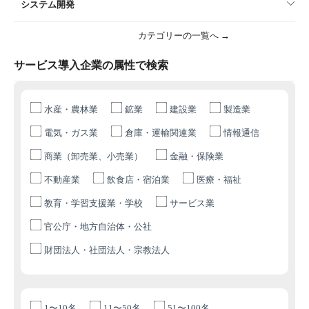
システム開発
カテゴリーの一覧へ →
サービス導入企業の属性で検索
水産・農林業
鉱業
建設業
製造業
電気・ガス業
倉庫・運輸関連業
情報通信
商業（卸売業、小売業）
金融・保険業
不動産業
飲食店・宿泊業
医療・福祉
教育・学習支援業・学校
サービス業
官公庁・地方自治体・公社
財団法人・社団法人・宗教法人
1〜10名
11〜50名
51〜100名