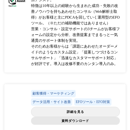
特徴は10年以上の経験から生まれた成功・失敗の改
善ノウハウを持ちあわせたコンサル（Web解析士取
得）がお客様と主にPDCAを回していく運用型のEFO
ツール。（※ただの補助機能ではありません）
営業・コンサル・設定サポートの3チームがお客様フ
ォームの設定から分析、改善提案までまるっと一気
通貫のサポート体制を実現。
そのためお客様からは「課題にあわせたオーダーメ
イドのようなカスタム設定」「提案しつづけるコン
サルサポート」「迅速なカスタマーサポート対応」
が好評です。導入は改修不要のカンタン導入のみ。
顧客獲得・マーケティング
データ活用・サイト改善
EFOツール・EFO対策
詳細を見る
資料ダウンロード