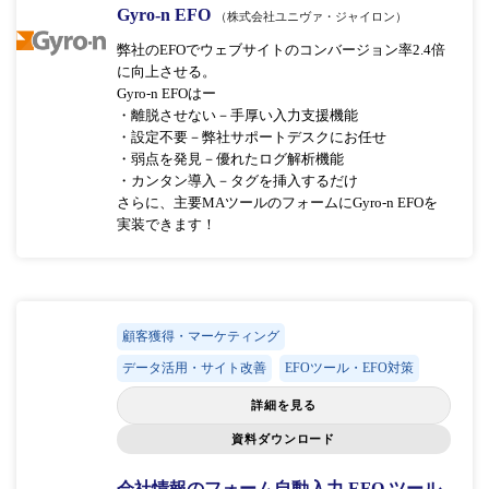
Gyro-n EFO
（株式会社ユニヴァ・ジャイロン）
弊社のEFOでウェブサイトのコンバージョン率2.4倍
に向上させる。
Gyro-n EFOはー
・離脱させない－手厚い入力支援機能
・設定不要－弊社サポートデスクにお任せ
・弱点を発見－優れたログ解析機能
・カンタン導入－タグを挿入するだけ
さらに、主要MAツールのフォームにGyro-n EFOを
実装できます！
顧客獲得・マーケティング
データ活用・サイト改善
EFOツール・EFO対策
詳細を見る
資料ダウンロード
会社情報のフォーム自動入力 EFO ツール