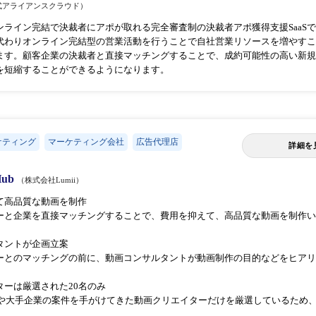
式アライアンスクラウド）
ンライン完結で決裁者にアポが取れる完全審査制の決裁者アポ獲得⽀援SaaS
代わりオンライン完結型の営業活動を⾏うことで⾃社営業リソースを増やすこ
ます。顧客企業の決裁者と直接マッチングすることで、成約可能性の⾼い新規
を短縮することができるようになります。
ケティング
マーケティング会社
広告代理店
詳細を
Hub
（株式会社Lumii）
えて高品質な動画を制作
ーと企業を直接マッチングすることで、費用を抑えて、高品質な動画を制作い
ルタントが企画立案
ーとのマッチングの前に、動画コンサルタントが動画制作の目的などをヒアリ
イターは厳選された20名のみ
名CMや大手企業の案件を手がけてきた動画クリエイターだけを厳選しているた