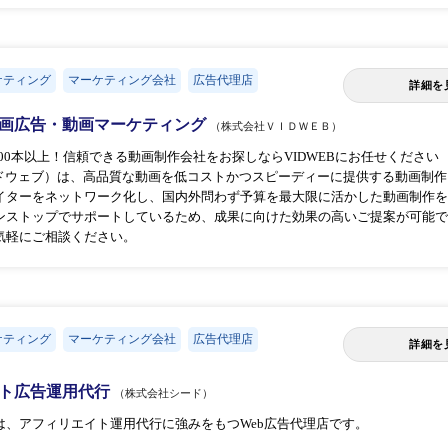
ケティング
マーケティング会社
広告代理店
詳細を
画広告・動画マーケティング
（株式会社ＶＩＤＷＥＢ）
000本以上！信頼できる動画制作会社をお探しならVIDWEBにお任せください
ッドウェブ）は、高品質な動画を低コストかつスピーディーに提供する動画制作・
イターをネットワーク化し、国内外問わず予算を最大限に活かした動画制作を
ンストップでサポートしているため、成果に向けた効果の高いご提案が可能で
気軽にご相談ください。
ケティング
マーケティング会社
広告代理店
詳細を
ト広告運用代行
（株式会社シード）
は、アフィリエイト運用代行に強みをもつWeb広告代理店です。