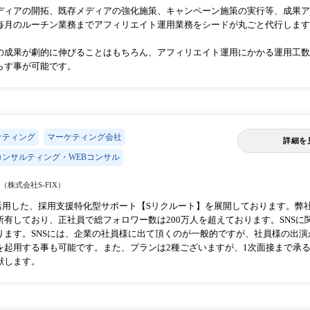
ディアの開拓、既存メディアの強化施策、キャンペーン施策の実行等、成果ア
毎月のルーチン業務までアフィリエイト運用業務をシードが丸ごと代行します
の成果が劇的に伸びることはもちろん、アフィリエイト運用にかかる運用工数
らす事が可能です。
ケティング
マーケティング会社
詳細を
ンサルティング・WEBコンサル
（株式会社S-FIX）
を活用した、採用支援特化型サポート【Sリクルート】を展開しております。弊
所有しており、正社員で総フォロワー数は200万人を超えております。SNS
ります。SNSには、企業の社員様に出て頂くのが一般的ですが、社員様の出
を起用する事も可能です。また、プランは2種ございますが、1次面接まで承る
献します。