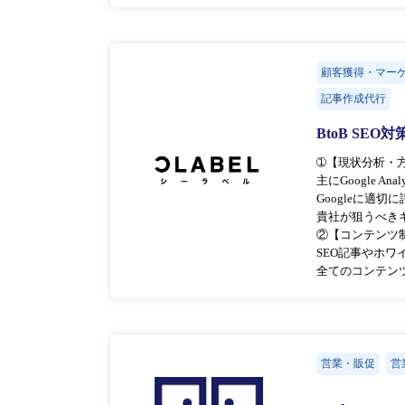
顧客獲得・マー
記事作成代行
BtoB S
➀【現状分析・
主にGoogle A
Googleに
貴社が狙うべき
②【コンテンツ
SEO記事やホ
全てのコンテン
営業・販促
営