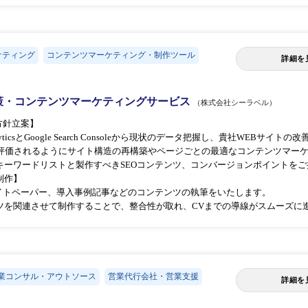
ケティング
コンテンツマーケティング・制作ツール
詳細を
EO対策・コンテンツマーケティングサービス
（株式会社シーラベル）
方針立案】
nalyticsとGoogle Search Consoleから現状のデータ把握し、貴社WEBサイ
適切に評価されるようにサイト構造の再構築やページごとの最適なコンテンツマー
キーワードリストと製作すべきSEOコンテンツ、コンバージョンポイントをご
制作】
ワイトペーパー、導入事例記事などのコンテンツの執筆をいたします。
ツを関連させて制作することで、整合性が取れ、CVまでの導線がスムーズに
業コンサル・アウトソース
営業代行会社・営業支援
詳細を