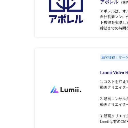
アポレル
（株
アポレルは、オ
⾃社営業マンに
ト獲得を実現し
締結までの時間
顧客獲得・マー
Lumii Video 
1. コストを抑
動画クリエイタ
2. 動画コンサ
動画クリエイタ
3. 動画クリエ
Lumiiは有