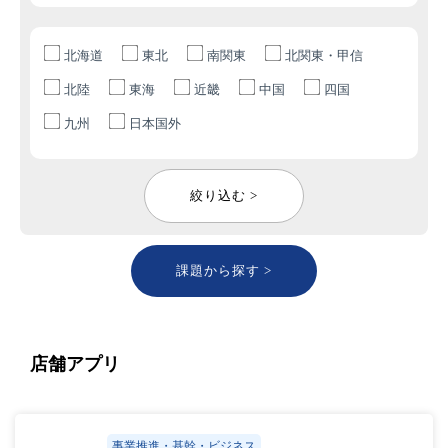
北海道
東北
南関東
北関東・甲信
北陸
東海
近畿
中国
四国
九州
日本国外
絞り込む >
課題から探す >
店舗アプリ
事業推進・基幹・ビジネス