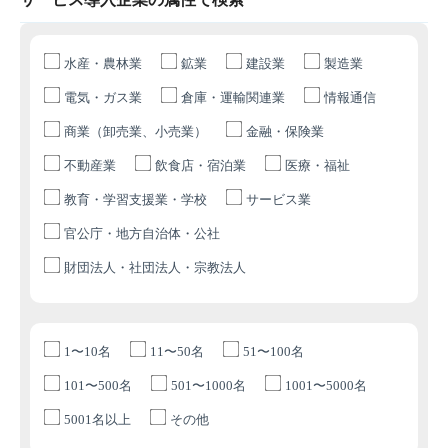
水産・農林業
鉱業
建設業
製造業
電気・ガス業
倉庫・運輸関連業
情報通信
商業（卸売業、小売業）
金融・保険業
不動産業
飲食店・宿泊業
医療・福祉
教育・学習支援業・学校
サービス業
官公庁・地方自治体・公社
財団法人・社団法人・宗教法人
1〜10名
11〜50名
51〜100名
101〜500名
501〜1000名
1001〜5000名
5001名以上
その他