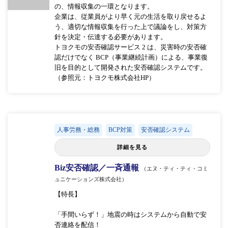
の、情報収集の一環となります。
企業は、従業員がより早く元の生活を取り戻せるよ
う、適切な情報収集を行った上で議論をし、対策方
針を決定・伝達する必要があります。
トヨクモの安否確認サービス 2 は、災害時の安否確
認だけでなく BCP（事業継続計画）による、事業復
旧を目的として開発された安否確認システムです。
（参照元：トヨクモ株式会社HP）
人事労務・総務
BCP対策
安否確認システム
詳細を見る
Biz安否確認／一斉通報
（エヌ・ティ・ティ・コミ
ュニケーションズ株式会社）
【特長】
「手間いらず！」地震の時はシステムから自動で安
否連絡を配信！