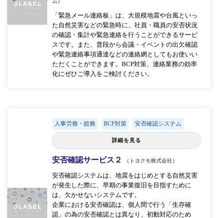
ム）
「緊急メール連絡板」は、大規模地震や台風といっ
た自然災害などの緊急時に、社員・職員の安否状況
の確認・集計や緊急連絡を行うことができるサービ
スです。また、普段から会議・イベントの出欠確認
や緊急連絡事項通達などの連絡網としてもお使いい
ただくことができます。BCP対策、連絡業務の効率
化にぜひご導入をご検討ください。
人事労務・総務
BCP対策
安否確認システム
詳細を見る
安否確認サービス２
（トヨクモ株式会社）
安否確認システムは、地震をはじめとする自然災害
が発生した際に、早期の事業復旧を目指すために
は、欠かせないシステムです。
企業における安否確認は、個人間で行う「生存確
認」の為の安否確認とは異なり、初動対応のため