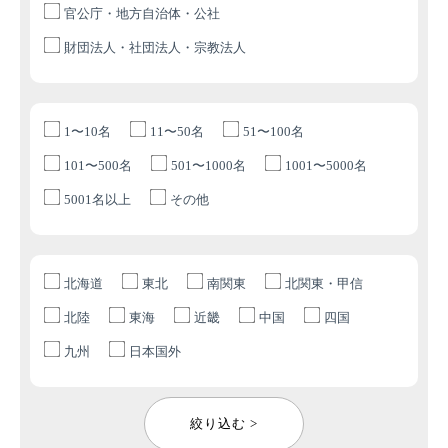
官公庁・地方自治体・公社
財団法人・社団法人・宗教法人
1〜10名
11〜50名
51〜100名
101〜500名
501〜1000名
1001〜5000名
5001名以上
その他
北海道
東北
南関東
北関東・甲信
北陸
東海
近畿
中国
四国
九州
日本国外
絞り込む >