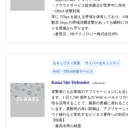
・クラウドサービス提供拠点が世界中に存在
・DDoS 攻撃対策
常に 5Tbps を超える帯域を保有しており、10
数百 Gbps の帯域消費攻撃があっても瞬時に 
トを脅威から守ります。
（参照元：SBテクノロジー株式会社HP)
セキュリティ対策
サイバーセキュリティ
WAF・DDoS対策サービス
Kona Site Defender
（Akamai）
攻撃者にもお客様のアプリケーションにも近
ます。1 日 1,780 億件もの WAF ルー
性を活用することで、最新の脅威に遅れること
います。柔軟性の高い防御は、アプリケーショ
ウド移行など変化するビジネス要件への対応
【特長】
・最高水準の精度