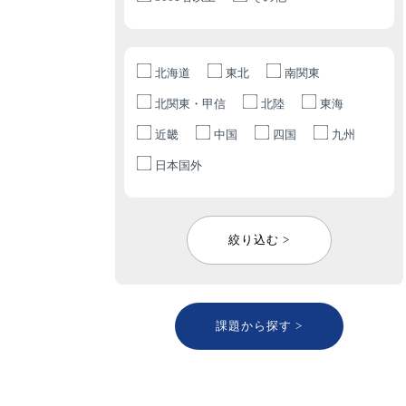
北海道
東北
南関東
北関東・甲信
北陸
東海
近畿
中国
四国
九州
日本国外
絞り込む >
課題から探す >