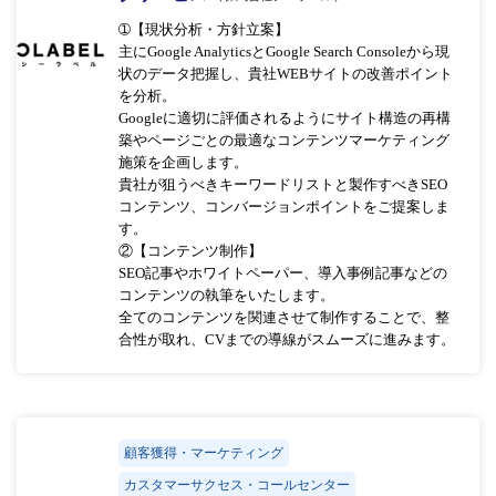
➀【現状分析・方針立案】
主にGoogle AnalyticsとGoogle Search Consoleから現
状のデータ把握し、貴社WEBサイトの改善ポイント
を分析。
Googleに適切に評価されるようにサイト構造の再構
築やページごとの最適なコンテンツマーケティング
施策を企画します。
貴社が狙うべきキーワードリストと製作すべきSEO
コンテンツ、コンバージョンポイントをご提案しま
す。
②【コンテンツ制作】
SEO記事やホワイトペーパー、導入事例記事などの
コンテンツの執筆をいたします。
全てのコンテンツを関連させて制作することで、整
合性が取れ、CVまでの導線がスムーズに進みます。
顧客獲得・マーケティング
カスタマーサクセス・コールセンター