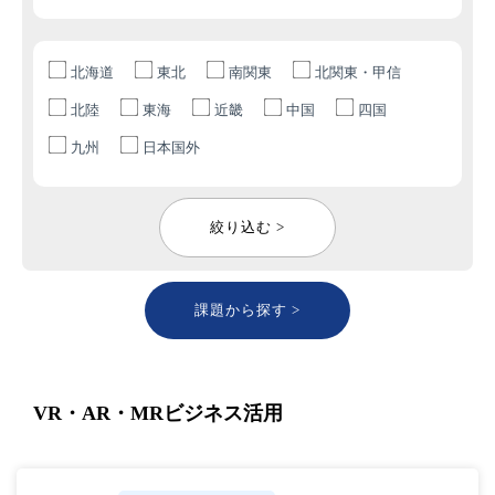
北海道
東北
南関東
北関東・甲信
北陸
東海
近畿
中国
四国
九州
日本国外
絞り込む >
課題から探す >
VR・AR・MRビジネス活用