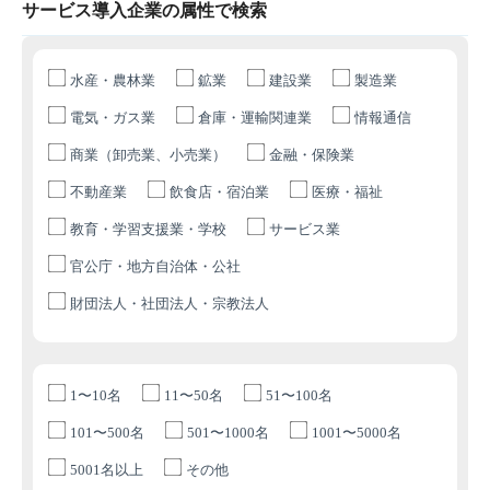
サービス導入企業の属性で検索
水産・農林業
鉱業
建設業
製造業
電気・ガス業
倉庫・運輸関連業
情報通信
商業（卸売業、小売業）
金融・保険業
不動産業
飲食店・宿泊業
医療・福祉
教育・学習支援業・学校
サービス業
官公庁・地方自治体・公社
財団法人・社団法人・宗教法人
1〜10名
11〜50名
51〜100名
101〜500名
501〜1000名
1001〜5000名
5001名以上
その他