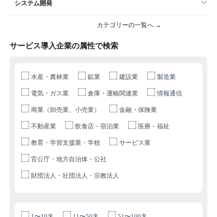
システム開発
カテゴリーの一覧へ →
サービス導入企業の属性で検索
水産・農林業
鉱業
建設業
製造業
電気・ガス業
倉庫・運輸関連業
情報通信
商業（卸売業、小売業）
金融・保険業
不動産業
飲食店・宿泊業
医療・福祉
教育・学習支援業・学校
サービス業
官公庁・地方自治体・公社
財団法人・社団法人・宗教法人
1〜10名
11〜50名
51〜100名