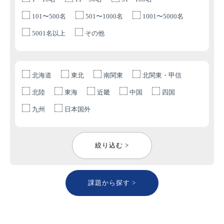
101〜500名
501〜1000名
1001〜5000名
5001名以上
その他
北海道
東北
南関東
北関東・甲信
北陸
東海
近畿
中国
四国
九州
日本国外
絞り込む >
課題から探す >