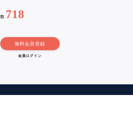
718
例数
無料会員登録
会員ログイン