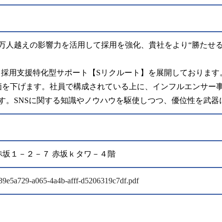
0万人越えの影響力を活用して採用を強化、貴社をより“勝たせ
、採用支援特化型サポート【Sリクルート】を展開しております
価を下げます。社員で構成されている上に、インフルエンサー
ます。SNSに関する知識やノウハウを駆使しつつ、優位性を武
区元赤坂１－２－７ 赤坂ｋタワ－４階
es/39e5a729-a065-4a4b-afff-d5206319c7df.pdf