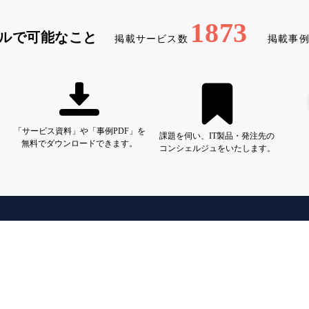
1873
ルで可能なこと
掲載サービス数
掲載事
「サービス資料」や「事例PDF」を
課題を伺い、IT製品・発注先の
無料でダウンロードできます。
コンシェルジュをいたします。
DX事例プラットフォーム「シーラベル」
利用規約（一般ユーザー）
プライバシーポリシー
ベンダーの方はこちら