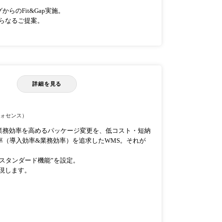
らのFit&Gap実施。
らなるご提案。
）
詳細を見る
フォセンス）
業務効率を高めるパッケージ変更を、低コスト・短納
率（導入効率&業務効率）を追求したWMS。それが
スタンダード機能”を設定。
現します。