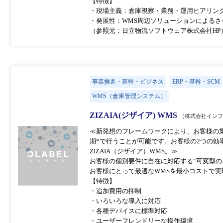
【特徴】
・現場主義：倉庫視察・業務・運用ヒアリングか
・発展性：WMS周辺ソリューションによるさ
（参照元：日立物流ソフトウェア株式会社HP
事業推進・基幹・ビジネス
ERP・基幹・SCM
WMS（倉庫管理システム）
ZIZAIA(ジザイア) WMS
（株式会社イン
≪新発想のフレームワークにより、お客様の
期*で行うことが可能です。お客様の2つの効
ZIZAIA（ジザイア）WMS。≫
お客様の個別要件に自在に対応する“可変型の
お客様にとって最適なWMSを最小コストで実
【特徴】
・追加費用の抑制
・いろいろな導入に対応
・各種デバイスに標準対応
・ユーザーフレンドリーな操作環境