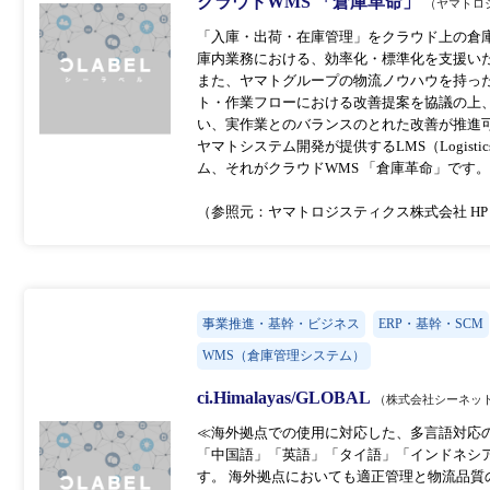
クラウドWMS 「倉庫革命」
（ヤマトロ
「入庫・出荷・在庫管理」をクラウド上の倉
庫内業務における、効率化・標準化を支援い
また、ヤマトグループの物流ノウハウを持っ
ト・作業フローにおける改善提案を協議の上
い、実作業とのバランスのとれた改善が推進
ヤマトシステム開発が提供するLMS（Logistics 
ム、それがクラウドWMS 「倉庫革命」です
（参照元：ヤマトロジスティクス株式会社 HP
事業推進・基幹・ビジネス
ERP・基幹・SCM
WMS（倉庫管理システム）
ci.Himalayas/GLOBAL
（株式会社シーネッ
≪海外拠点での使用に対応した、多言語対応
「中国語」「英語」「タイ語」「インドネシ
す。 海外拠点においても適正管理と物流品質