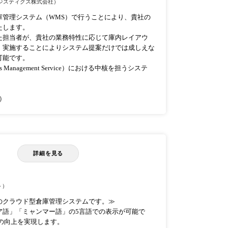
ジスティクス株式会社）
庫管理システム（WMS）で行うことにより、貴社の
たします。
た担当者が、貴社の業務特性に応じて庫内レイアウ
、実施することによりシステム提案だけでは成しえな
可能です。
Management Service）における中核を担うシステ
。
）
詳細を見る
ト）
のクラウド型倉庫管理システムです。≫
ア語」「ミャンマー語」の5言語での表示が可能で
の向上を実現します。