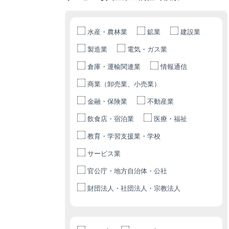
水産・農林業
鉱業
建設業
製造業
電気・ガス業
倉庫・運輸関連業
情報通信
商業（卸売業、小売業）
金融・保険業
不動産業
飲食店・宿泊業
医療・福祉
教育・学習支援業・学校
サービス業
官公庁・地方自治体・公社
財団法人・社団法人・宗教法人