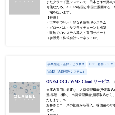
またクラウド型システムで、日本と海外拠点
可能なため、ASEAN各国と中国に展開する
一端を担います。
【特徴】
・世界中で利用可能な倉庫管理システム
・グローバル・サプライチェーンを構築
・現地でのシステム導入・運用サポート
（参照元：株式会社シーネットHP）
事業推進・基幹・ビジネス
ERP・基幹・SCM
WMS（倉庫管理システム）
ONEsLOGI / WMS Cloud サービス
（
≪庫内運用に必要な、入荷管理機能(予定取込
整/移動、棚卸)、出荷管理機能(指示取込か
たします。≫
お客さまニーズの把握から導入、稼働後のサポートまでをA
ます。