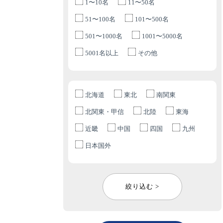
1〜10名
11〜50名
51〜100名
101〜500名
501〜1000名
1001〜5000名
5001名以上
その他
北海道
東北
南関東
北関東・甲信
北陸
東海
近畿
中国
四国
九州
日本国外
絞り込む >