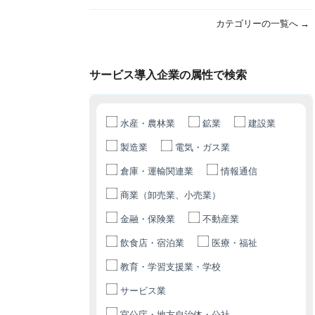
カテゴリーの一覧へ →
サービス導入企業の属性で検索
水産・農林業
鉱業
建設業
製造業
電気・ガス業
倉庫・運輸関連業
情報通信
商業（卸売業、小売業）
金融・保険業
不動産業
飲食店・宿泊業
医療・福祉
教育・学習支援業・学校
サービス業
官公庁・地方自治体・公社