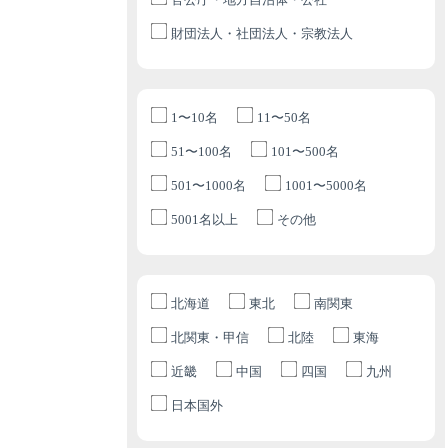
財団法人・社団法人・宗教法人
1〜10名
11〜50名
51〜100名
101〜500名
501〜1000名
1001〜5000名
5001名以上
その他
北海道
東北
南関東
北関東・甲信
北陸
東海
近畿
中国
四国
九州
日本国外