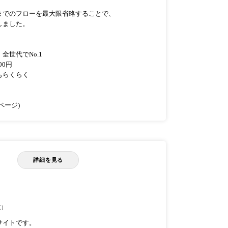
までのフローを最大限省略することで、
しました。
世代でNo.1
00円
もらくらく
ページ)
詳細を見る
京）
サイトです。