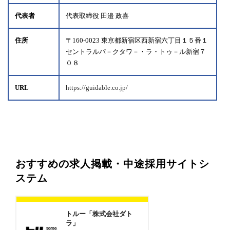
代表者
代表取締役 田邉 政喜
住所
〒160-0023 東京都新宿区西新宿六丁目１５番１
セントラルパ－クタワ－・ラ・トゥ－ル新宿７
０８
URL
https://guidable.co.jp/
おすすめの求人掲載・中途採用サイトシ
ステム
トルー「株式会社ダト
ラ」