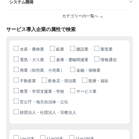
システム開発
カテゴリーの一覧へ →
サービス導入企業の属性で検索
水産・農林業
鉱業
建設業
製造業
電気・ガス業
倉庫・運輸関連業
情報通信
商業（卸売業、小売業）
金融・保険業
不動産業
飲食店・宿泊業
医療・福祉
教育・学習支援業・学校
サービス業
官公庁・地方自治体・公社
財団法人・社団法人・宗教法人
1〜10名
11〜50名
51〜100名