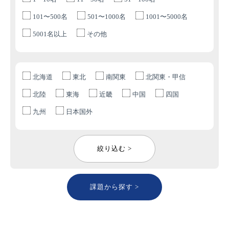
101〜500名
501〜1000名
1001〜5000名
5001名以上
その他
北海道
東北
南関東
北関東・甲信
北陸
東海
近畿
中国
四国
九州
日本国外
絞り込む >
課題から探す >