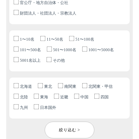
官公庁・地方自治体・公社
財団法人・社団法人・宗教法人
1〜10名
11〜50名
51〜100名
101〜500名
501〜1000名
1001〜5000名
5001名以上
その他
北海道
東北
南関東
北関東・甲信
北陸
東海
近畿
中国
四国
九州
日本国外
絞り込む >