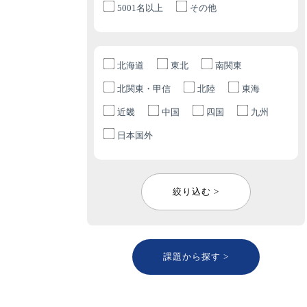
5001名以上
その他
北海道
東北
南関東
北関東・甲信
北陸
東海
近畿
中国
四国
九州
日本国外
絞り込む >
課題から探す >