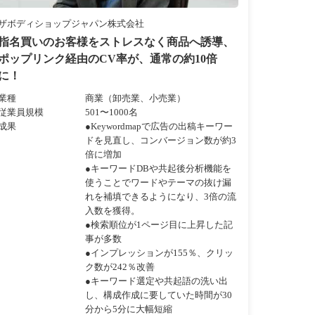
ザボディショップジャパン株式会社
指名買いのお客様をストレスなく商品へ誘導、
ポップリンク経由のCV率が、通常の約10倍
に！
業種
商業（卸売業、小売業）
従業員規模
501〜1000名
成果
●Keywordmapで広告の出稿キーワー
ドを見直し、コンバージョン数が約3
倍に増加
●キーワードDBや共起後分析機能を
使うことでワードやテーマの抜け漏
れを補填できるようになり、3倍の流
入数を獲得。
●検索順位が1ページ目に上昇した記
事が多数
●インプレッションが155％、クリッ
ク数が242％改善
●キーワード選定や共起語の洗い出
し、構成作成に要していた時間が30
分から5分に大幅短縮