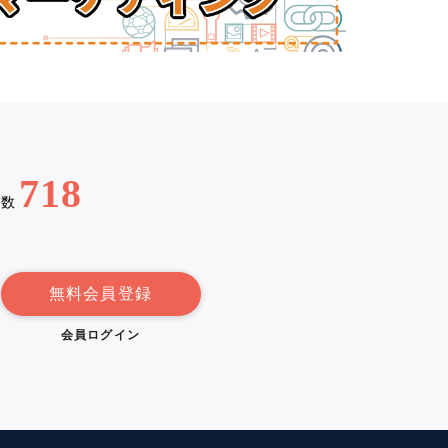
718
例数
無料会員登録
会員ログイン