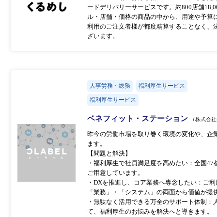
ードデリバリーサービスです。約800店舗18
ル・店舗・価格の商品の中から、用途や予算
利用のご注文者様が都度精算することなく、
ざいます。
人事労務・総務
福利厚生サービス
福利厚生サービス
ベネフィット・ステーション
（株式会社
昨今の労働市場を取り巻く環境の変化や、企
ます。
【問題と解決】
・福利厚⽣で社員満⾜度を⾼めたい：全国47
ご用意しています。
・DXを推進し、コア業務へ専念したい：ご
「業務」・「システム」の両面から価値が提
・無駄なく活⽤できる万全のサポート体制：
て、福利厚生のお悩みを解決へと導きます。