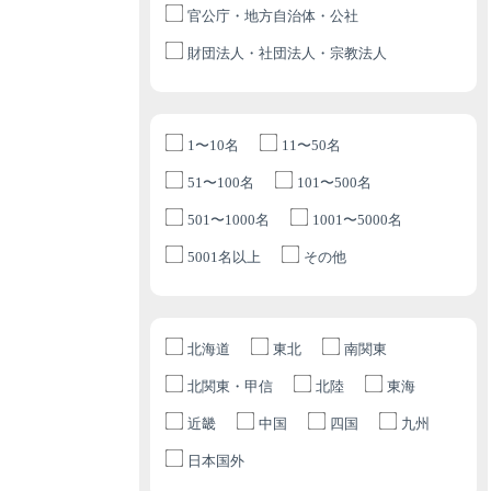
官公庁・地方自治体・公社
財団法人・社団法人・宗教法人
1〜10名
11〜50名
51〜100名
101〜500名
501〜1000名
1001〜5000名
5001名以上
その他
北海道
東北
南関東
北関東・甲信
北陸
東海
近畿
中国
四国
九州
日本国外