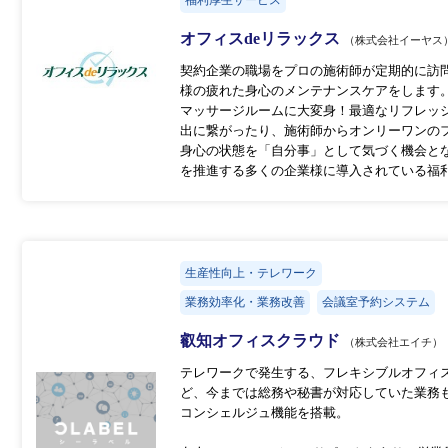
福利厚生サービス
オフィスdeリラックス
（株式会社イーヤス
契約企業の職場をプロの施術師が定期的に訪
様の疲れた身心のメンテナンスケアをします
マッサージルームに大変身！最適なリフレッ
出に繋がったり、施術師からオンリーワンの
身心の状態を「自分事」として気づく機会と
を推進する多くの企業様に導入されている福
生産性向上・テレワーク
業務効率化・業務改善
会議室予約システム
叡知オフィスクラウド
（株式会社エイチ）
テレワークで発生する、フレキシブルオフィ
ど、今までは総務や秘書が対応していた業務
コンシェルジュ機能を搭載。