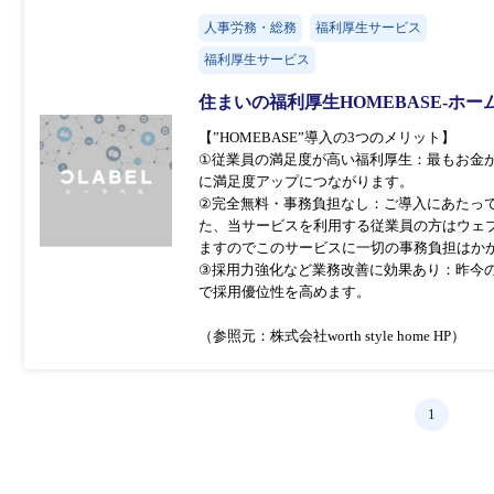
人事労務・総務
福利厚生サービス
福利厚生サービス
住まいの福利厚生HOMEBASE-ホ
【”HOMEBASE”導入の3つのメリット】
①従業員の満足度が高い福利厚生：最もお金
に満足度アップにつながります。
②完全無料・事務負担なし：ご導入にあたっ
た、当サービスを利用する従業員の方はウェ
ますのでこのサービスに一切の事務負担はか
③採用力強化など業務改善に効果あり：昨今
で採用優位性を高めます。
（参照元：株式会社worth style home HP）
1