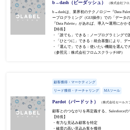
b→dash（ビーダッシュ）
（株式会社フロ
b→dashは、業界初のテクノロジー『Data P
ープログラミング（GUI操作）での「データ
『Data Palette』があれば、導入〜運
【特長】
・「誰でも」できる：ノープログラミングで誰
・「ひとつに」できる：統合基盤により、デ
・「選んで」できる：使いたい機能を選んで
（参照元：株式会社フロムスクラッチHP）
顧客獲得・マーケティング
リード獲得・ナーチャリング
MAツール
Pardot（パードット）
（株式会社セールス
顧客とのつながりを再定義する、Salesfor
【特長】
・有力な見込み顧客を特定
・確度の高い見込み客を獲得