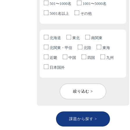
501〜1000名
1001〜5000名
5001名以上
その他
北海道
東北
南関東
北関東・甲信
北陸
東海
近畿
中国
四国
九州
日本国外
絞り込む >
課題から探す >