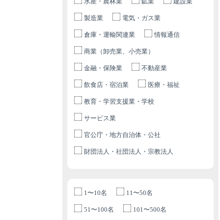
水産・農林業
鉱業
建設業
製造業
電気・ガス業
倉庫・運輸関連業
情報通信
商業（卸売業、小売業）
金融・保険業
不動産業
飲食店・宿泊業
医療・福祉
教育・学習支援業・学校
サービス業
官公庁・地方自治体・公社
財団法人・社団法人・宗教法人
1〜10名
11〜50名
51〜100名
101〜500名