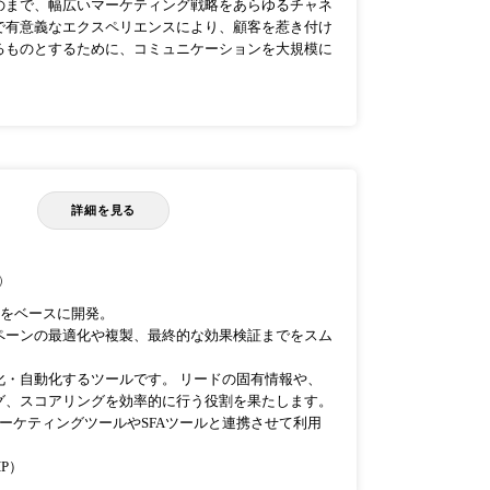
のまで、幅広いマーケティング戦略をあらゆるチャネ
で有意義なエクスペリエンスにより、顧客を惹き付け
るものとするために、コミュニケーションを大規模に
）
詳細を見る
）
クをベースに開発。
ペーンの最適化や複製、最終的な効果検証までをスム
化・自動化するツールです。 リードの固有情報や、
グ、スコアリングを効率的に行う役割を果たします。
マーケティングツールやSFAツールと連携させて利用
P）