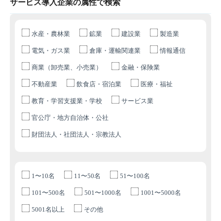
サービス導入企業の属性で検索
水産・農林業
鉱業
建設業
製造業
電気・ガス業
倉庫・運輸関連業
情報通信
商業（卸売業、小売業）
金融・保険業
不動産業
飲食店・宿泊業
医療・福祉
教育・学習支援業・学校
サービス業
官公庁・地方自治体・公社
財団法人・社団法人・宗教法人
1〜10名
11〜50名
51〜100名
101〜500名
501〜1000名
1001〜5000名
5001名以上
その他