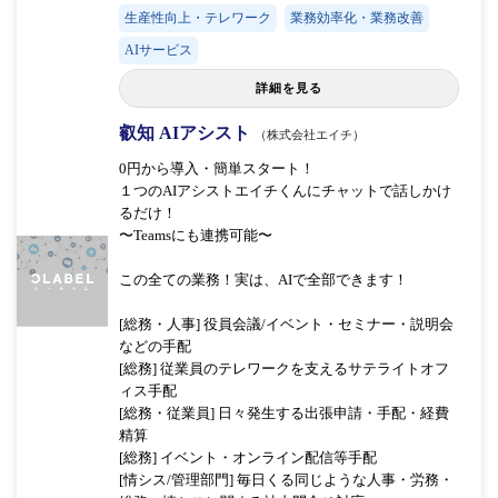
生産性向上・テレワーク
業務効率化・業務改善
AIサービス
詳細を見る
叡知 AIアシスト
（株式会社エイチ）
0円から導入・簡単スタート！
１つのAIアシストエイチくんにチャットで話しかけ
るだけ！
〜Teamsにも連携可能〜
この全ての業務！実は、AIで全部できます！
[総務・人事] 役員会議/イベント・セミナー・説明会
などの手配
[総務] 従業員のテレワークを支えるサテライトオフ
ィス手配
[総務・従業員] 日々発生する出張申請・手配・経費
精算
[総務] イベント・オンライン配信等手配
[情シス/管理部門] 毎日くる同じような人事・労務・