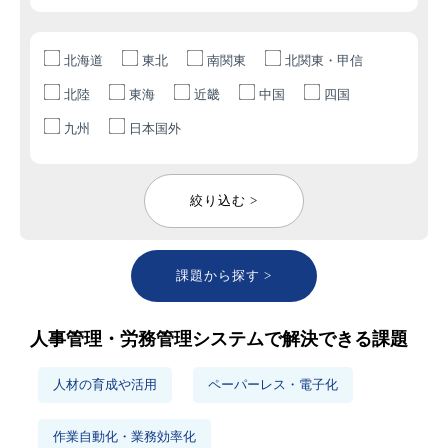
北海道
東北
南関東
北関東・甲信
北陸
東海
近畿
中国
四国
九州
日本国外
絞り込む >
課題から探す >
人事管理・労務管理システムで解決できる課題
人材の育成や活用
ペーパーレス・電子化
作業自動化・業務効率化