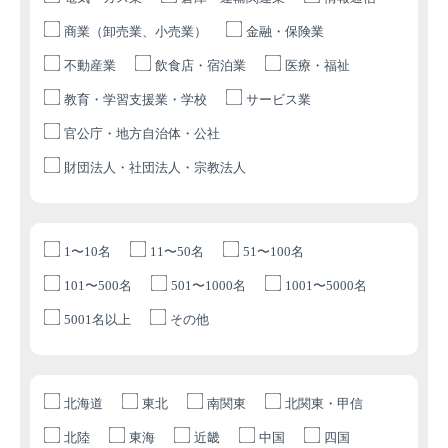
商業（卸売業、小売業）
金融・保険業
不動産業
飲食店・宿泊業
医療・福祉
教育・学習支援業・学校
サービス業
官公庁・地方自治体・公社
財団法人・社団法人・宗教法人
1〜10名
11〜50名
51〜100名
101〜500名
501〜1000名
1001〜5000名
5001名以上
その他
北海道
東北
南関東
北関東・甲信
北陸
東海
近畿
中国
四国