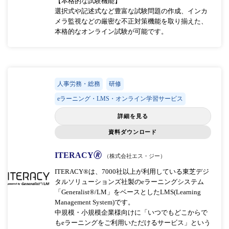
【本格的な試験機能】
選択式や記述式など豊富な試験問題の作成、インカ
メラ監視などの厳密な不正対策機能を取り揃えた、
本格的なオンライン試験が可能です。
人事労務・総務
研修
eラーニング・LMS・オンライン学習サービス
詳細を見る
資料ダウンロード
ITERACY🄬
（株式会社エス・ジー）
ITERACY®は、7000社以上が利用している東芝デジ
タルソリューションズ社製のeラーニングシステム
「Generalist®/LM」をベースとしたLMS(Learning
Management System)です。
中規模・小規模企業様向けに「いつでもどこからで
もeラーニングをご利用いただけるサービス」という