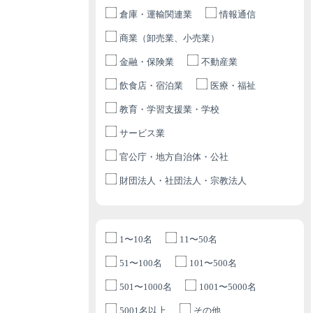
倉庫・運輸関連業
情報通信
商業（卸売業、小売業）
金融・保険業
不動産業
飲食店・宿泊業
医療・福祉
教育・学習支援業・学校
サービス業
官公庁・地方自治体・公社
財団法人・社団法人・宗教法人
1〜10名
11〜50名
51〜100名
101〜500名
501〜1000名
1001〜5000名
5001名以上
その他