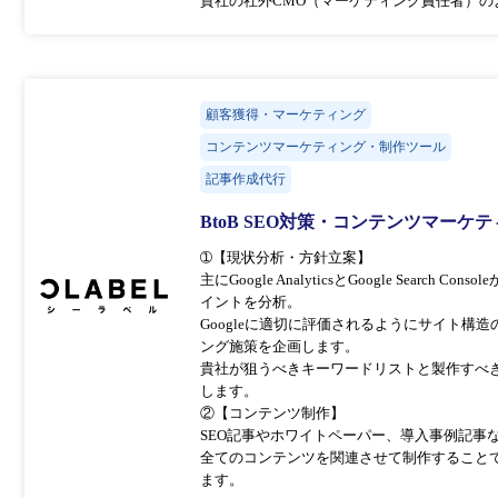
貴社の社外CMO（マーケティング責任者）
顧客獲得・マーケティング
コンテンツマーケティング・制作ツール
記事作成代行
BtoB SEO対策・コンテンツマーケ
➀【現状分析・方針立案】
主にGoogle AnalyticsとGoogle Sear
イントを分析。
Googleに適切に評価されるようにサイト
ング施策を企画します。
貴社が狙うべきキーワードリストと製作すべき
します。
②【コンテンツ制作】
SEO記事やホワイトペーパー、導入事例記事
全てのコンテンツを関連させて制作すること
ます。