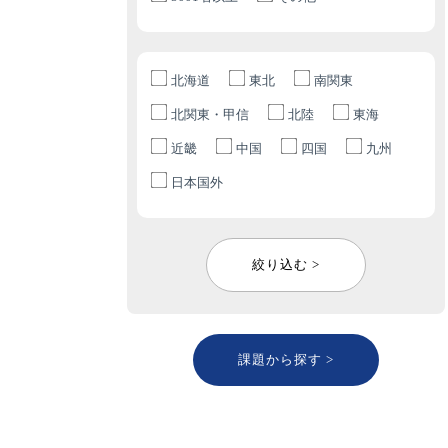
北海道
東北
南関東
北関東・甲信
北陸
東海
近畿
中国
四国
九州
日本国外
絞り込む >
課題から探す >