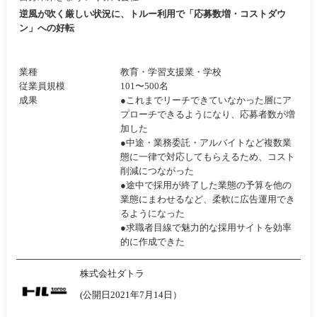
逆風が吹く厳しい状況に、トルー利用で「応募数増・コストダウ
ン」への好転
業種
教育・学習支援業・学校
従業員規模
101〜500名
成果
●これまでリーチできていなかった層にア
プローチできるようになり、応募者数が増
加した
●中途・業務委託・アルバイトなど複数業
態に一律で対応してもらえるため、コスト
削減につながった
●途中で採用が終了した業態の予算を他の
業態にまわせるなど、柔軟に広告運用でき
るようになった
●求職者目線で魅力的な採用サイトを効率
的に作成できた
株式会社ダトラ
(公開日2021年7月14日）