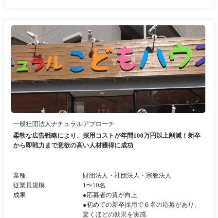
一般社団法人ナチュラルアプローチ
柔軟な広告戦略により、採用コストが年間100万円以上削減！新卒
から即戦力まで意欲の高い人材獲得に成功
業種
財団法人・社団法人・宗教法人
従業員規模
1〜10名
成果
●応募者の質が向上
●初めての新卒採用で６名の応募があり、
驚くほどの効果を実感