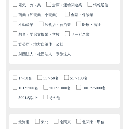
電気・ガス業
倉庫・運輸関連業
情報通信
商業（卸売業、小売業）
金融・保険業
不動産業
飲食店・宿泊業
医療・福祉
教育・学習支援業・学校
サービス業
官公庁・地方自治体・公社
財団法人・社団法人・宗教法人
1〜10名
11〜50名
51〜100名
101〜500名
501〜1000名
1001〜5000名
5001名以上
その他
北海道
東北
南関東
北関東・甲信