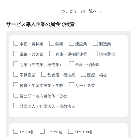
カテゴリーの一覧へ →
サービス導入企業の属性で検索
水産・農林業
鉱業
建設業
製造業
電気・ガス業
倉庫・運輸関連業
情報通信
商業（卸売業、小売業）
金融・保険業
不動産業
飲食店・宿泊業
医療・福祉
教育・学習支援業・学校
サービス業
官公庁・地方自治体・公社
財団法人・社団法人・宗教法人
1〜10名
11〜50名
51〜100名