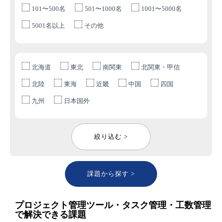
101〜500名
501〜1000名
1001〜5000名
5001名以上
その他
北海道
東北
南関東
北関東・甲信
北陸
東海
近畿
中国
四国
九州
日本国外
絞り込む >
課題から探す >
プロジェクト管理ツール・タスク管理・工数管理
で解決できる課題