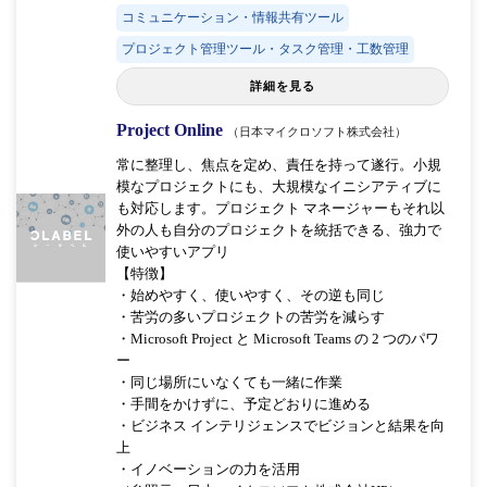
コミュニケーション・情報共有ツール
プロジェクト管理ツール・タスク管理・工数管理
詳細を見る
Project Online
（日本マイクロソフト株式会社）
常に整理し、焦点を定め、責任を持って遂行。小規
模なプロジェクトにも、大規模なイニシアティブに
も対応します。プロジェクト マネージャーもそれ以
外の人も自分のプロジェクトを統括できる、強力で
使いやすいアプリ
【特徴】
・始めやすく、使いやすく、その逆も同じ
・苦労の多いプロジェクトの苦労を減らす
・Microsoft Project と Microsoft Teams の 2 つのパワ
ー
・同じ場所にいなくても一緒に作業
・手間をかけずに、予定どおりに進める
・ビジネス インテリジェンスでビジョンと結果を向
上
・イノベーションの力を活用