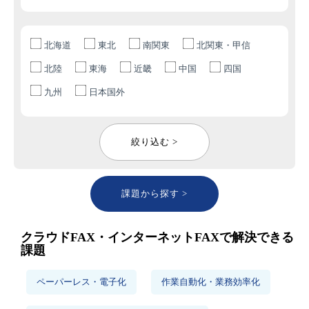
北海道
東北
南関東
北関東・甲信
北陸
東海
近畿
中国
四国
九州
日本国外
絞り込む >
課題から探す >
クラウドFAX・インターネットFAXで解決できる
課題
ペーパーレス・電子化
作業自動化・業務効率化