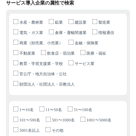
サービス導入企業の属性で検索
水産・農林業
鉱業
建設業
製造業
電気・ガス業
倉庫・運輸関連業
情報通信
商業（卸売業、小売業）
金融・保険業
不動産業
飲食店・宿泊業
医療・福祉
教育・学習支援業・学校
サービス業
官公庁・地方自治体・公社
財団法人・社団法人・宗教法人
1〜10名
11〜50名
51〜100名
101〜500名
501〜1000名
1001〜5000名
5001名以上
その他