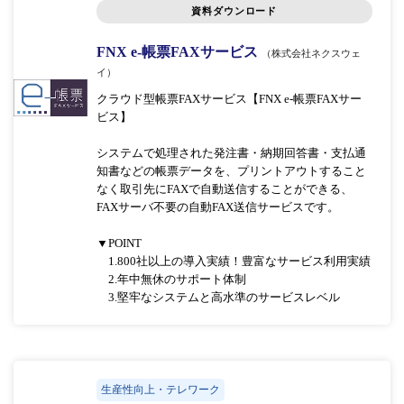
資料ダウンロード
FNX e-帳票FAXサービス
（株式会社ネクスウェ
イ）
クラウド型帳票FAXサービス【FNX e-帳票FAXサー
ビス】
システムで処理された発注書・納期回答書・支払通
知書などの帳票データを、プリントアウトすること
なく取引先にFAXで自動送信することができる、
FAXサーバ不要の自動FAX送信サービスです。
▼POINT
1.800社以上の導入実績！豊富なサービス利用実績
2.年中無休のサポート体制
3.堅牢なシステムと高水準のサービスレベル
生産性向上・テレワーク