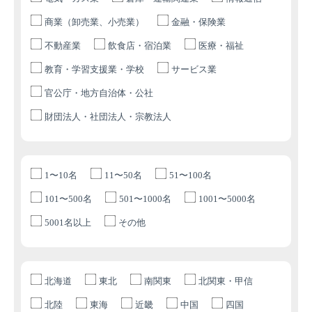
商業（卸売業、小売業）
金融・保険業
不動産業
飲食店・宿泊業
医療・福祉
教育・学習支援業・学校
サービス業
官公庁・地方自治体・公社
財団法人・社団法人・宗教法人
1〜10名
11〜50名
51〜100名
101〜500名
501〜1000名
1001〜5000名
5001名以上
その他
北海道
東北
南関東
北関東・甲信
北陸
東海
近畿
中国
四国