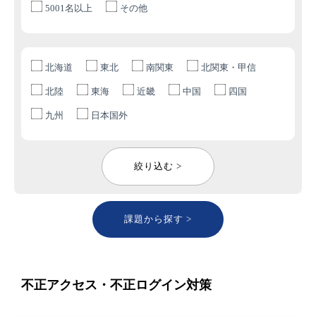
5001名以上
その他
北海道
東北
南関東
北関東・甲信
北陸
東海
近畿
中国
四国
九州
日本国外
絞り込む >
課題から探す >
不正アクセス・不正ログイン対策