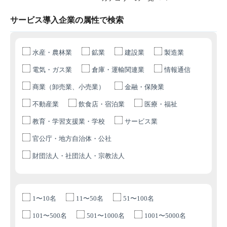
サービス導入企業の属性で検索
水産・農林業
鉱業
建設業
製造業
電気・ガス業
倉庫・運輸関連業
情報通信
商業（卸売業、小売業）
金融・保険業
不動産業
飲食店・宿泊業
医療・福祉
教育・学習支援業・学校
サービス業
官公庁・地方自治体・公社
財団法人・社団法人・宗教法人
1〜10名
11〜50名
51〜100名
101〜500名
501〜1000名
1001〜5000名