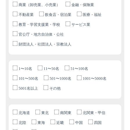
商業（卸売業、小売業）
金融・保険業
不動産業
飲食店・宿泊業
医療・福祉
教育・学習支援業・学校
サービス業
官公庁・地方自治体・公社
財団法人・社団法人・宗教法人
1〜10名
11〜50名
51〜100名
101〜500名
501〜1000名
1001〜5000名
5001名以上
その他
北海道
東北
南関東
北関東・甲信
北陸
東海
近畿
中国
四国