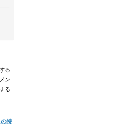
する
メン
する
」の特