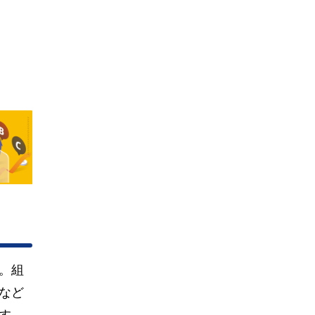
。組
など