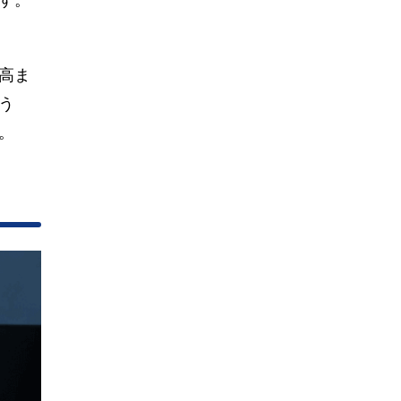
す。
高ま
う
。