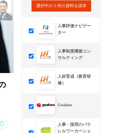
選択中の
5
件の資料を請求
人事評価ナビゲー
ター
人事制度構築コン
サルティング
人材育成（教育研
の
修）
Goalous
人事・採用のパラ
レルワーカーシェ