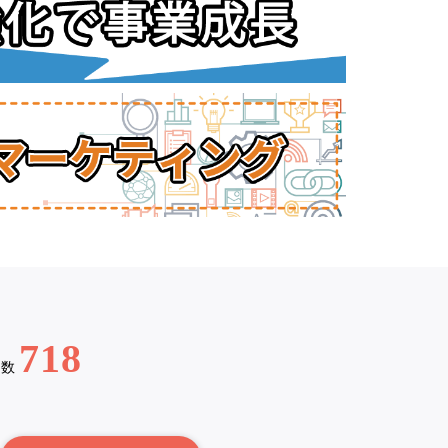
718
例数