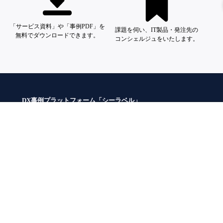
「サービス資料」や「事例PDF」を
課題を伺い、IT製品・発注先の
無料でダウンロードできます。
コンシェルジュをいたします。
DX事例プラットフォーム「シーラベル」
利用規約（一般ユーザー）
プライバシーポリシー
ベンダーの方はこちら
お問い合わせ
利用規約（企業アカウント）
入稿規定
利用マニュアル（企業アカウント）
ヘルプ