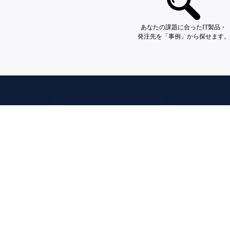
あなたの課題に合ったIT製品・
発注先を「事例」から探せます。
株式会社シーラベルについて
会社概要
お問い合わせ
Clabelのサービス
DX事例プラットフォーム
マーカス