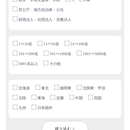
官公庁・地方自治体・公社
財団法人・社団法人・宗教法人
1〜10名
11〜50名
51〜100名
101〜500名
501〜1000名
1001〜5000名
5001名以上
その他
北海道
東北
南関東
北関東・甲信
北陸
東海
近畿
中国
四国
九州
日本国外
絞り込む >