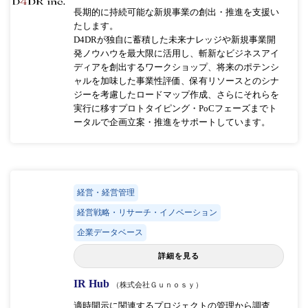
長期的に持続可能な新規事業の創出・推進を支援い
たします。
D4DRが独自に蓄積した未来ナレッジや新規事業開
発ノウハウを最大限に活用し、斬新なビジネスアイ
ディアを創出するワークショップ、将来のポテンシ
ャルを加味した事業性評価、保有リソースとのシナ
ジーを考慮したロードマップ作成、さらにそれらを
実行に移すプロトタイピング・PoCフェーズまでト
ータルで企画立案・推進をサポートしています。
経営・経営管理
経営戦略・リサーチ・イノベーション
企業データベース
詳細を見る
IR Hub
（株式会社Ｇｕｎｏｓｙ）
適時開示に関連するプロジェクトの管理から調査、