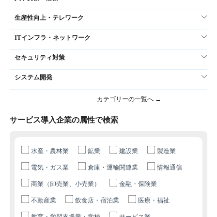
生産性向上・テレワーク
ITインフラ・ネットワーク
セキュリティ対策
システム開発
カテゴリーの一覧へ →
サービス導入企業の属性で検索
水産・農林業
鉱業
建設業
製造業
電気・ガス業
倉庫・運輸関連業
情報通信
商業（卸売業、小売業）
金融・保険業
不動産業
飲食店・宿泊業
医療・福祉
教育・学習支援業・学校
サービス業