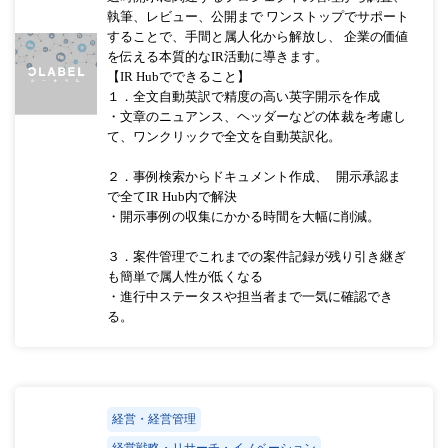
執筆、レビュー、公開まで ワンストップでサポート
することで、手間と属人化から解放し、 企業の価値
を伝える本質的なIR活動に導きます。
【IR Hubでできること】
１．全文自動英訳で精度の高い英字開示を作成
・文章のニュアンス、ヘッダーなどの体裁を考慮し
て、ワンクリックで全文を自動英訳化。
２．事例検索からドキュメント作成、 開示承認ま
で全てIR Hub内で解決
・開示事例の収集にかかる時間を大幅に削減。
３．案件管理でこれまでの案件記録が残り引き継ぎ
も簡単で属人性が低くなる
・進行中ステータスや担当者まで一気に確認でき
る。
経営・経営管理