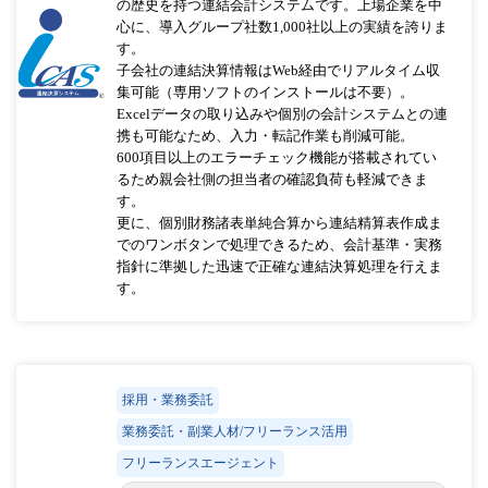
の歴史を持つ連結会計システムです。上場企業を中
心に、導入グループ社数1,000社以上の実績を誇りま
す。
子会社の連結決算情報はWeb経由でリアルタイム収
集可能（専用ソフトのインストールは不要）。
Excelデータの取り込みや個別の会計システムとの連
携も可能なため、入力・転記作業も削減可能。
600項目以上のエラーチェック機能が搭載されてい
るため親会社側の担当者の確認負荷も軽減できま
す。
更に、個別財務諸表単純合算から連結精算表作成ま
でのワンボタンで処理できるため、会計基準・実務
指針に準拠した迅速で正確な連結決算処理を行えま
す。
採用・業務委託
業務委託・副業人材/フリーランス活用
フリーランスエージェント