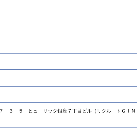
央区銀座７－３－５ ヒュ－リック銀座７丁目ビル（リクル－トＧＩＮ