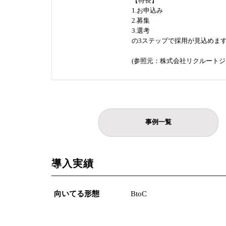
【特長】
1.お申込み
2.募集
3.選考
の3ステップで採用が見込めま
(参照元：株式会社リクルートジ
事例一覧
導入実績
向いてる形態
BtoC