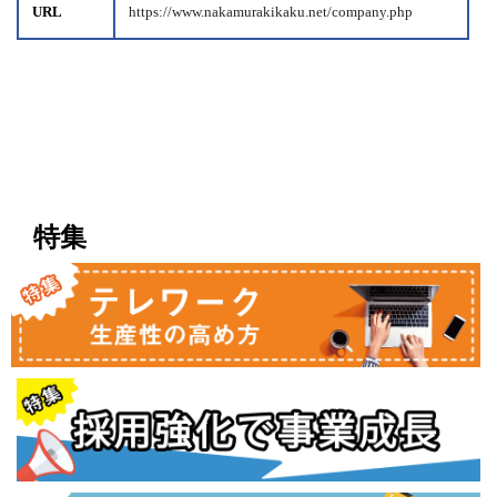
URL
https://www.nakamurakikaku.net/company.php
特集