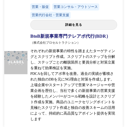
営業・販促
営業コンサル・アウトソース
営業代行会社・営業支援
詳細を見る
BtoB新規事業専門テレアポ代行(BDR）
（株式会社プロセルトラクション）
それぞれの新規事業の特性を踏まえたターゲティン
グとスクリプト作成。スクリプトのステップを分解
し、ステップごとの離脱箇所と要員分析と対策立案
を重ねて効果検証を実施。
PDCAを回してアポ率を改善。過去の実績が蓄積さ
れた独自のDBを元にNG理由と対策を作成します。
上場企業やスタートアップで営業マネージャーや営
業企画を歴任し、当社で多くの新規事業の営業支援
を経験したメンバーがコール戦略を設計とスクリプ
ト作成を実施。 商品のユニークセリングポイントを
見極たスクリプト作成と独自の改善スキームの活用
によって、持続的に高品質なアポイント提供を実現
します