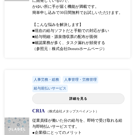
に開発しているので、
かゆい所に手が届く機能が満載です。
簡単申し込みで30日間無料でお試しいただけます。
【こんな悩みを解決します】
■現在の給与ソフトだと手動での対応が多い
■給与明細・源泉徴収票の配布が面倒
■確認業務が多く、タスク漏れが頻発する
（参照元：株式会社Donutsホームページ）
人事労務・総務
人事管理・労務管理
給与前払いサービス
詳細を見る
CRIA
（株式会社メタップスペイメント）
従業員様が働いた分の給与を、即時で受け取れる給
与即時払いサービスです。
●企業様にとってのメリット