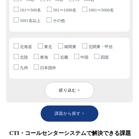
101〜500名
501〜1000名
1001〜5000名
5001名以上
その他
北海道
東北
南関東
北関東・甲信
北陸
東海
近畿
中国
四国
九州
日本国外
絞り込む >
課題から探す >
CTI・コールセンターシステムで解決できる課題