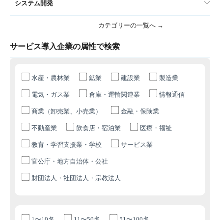
システム開発
カテゴリーの一覧へ →
サービス導入企業の属性で検索
水産・農林業
鉱業
建設業
製造業
電気・ガス業
倉庫・運輸関連業
情報通信
商業（卸売業、小売業）
金融・保険業
不動産業
飲食店・宿泊業
医療・福祉
教育・学習支援業・学校
サービス業
官公庁・地方自治体・公社
財団法人・社団法人・宗教法人
1〜10名
11〜50名
51〜100名