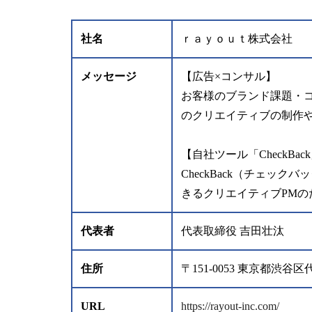
社名
ｒａｙｏｕｔ株式会社
メッセージ
【広告×コンサル】
お客様のブランド課題・
のクリエイティブの制作
【自社ツール「CheckBac
CheckBack（チェ
きるクリエイティブPMの
代表者
代表取締役 吉田壮汰
住所
〒151-0053 東京都渋
URL
https://rayout-inc.com/