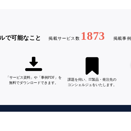
1873
ルで可能なこと
掲載サービス数
掲載事
「サービス資料」や「事例PDF」を
課題を伺い、IT製品・発注先の
無料でダウンロードできます。
コンシェルジュをいたします。
DX事例プラットフォーム「シーラベル」
利用規約（一般ユーザー）