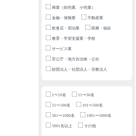
商業（卸売業、小売業）
金融・保険業
不動産業
飲食店・宿泊業
医療・福祉
教育・学習支援業・学校
サービス業
官公庁・地方自治体・公社
財団法人・社団法人・宗教法人
1〜10名
11〜50名
51〜100名
101〜500名
501〜1000名
1001〜5000名
5001名以上
その他