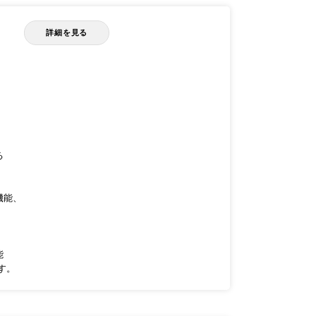
詳細を見る
。
る
機能、
、
能
す。