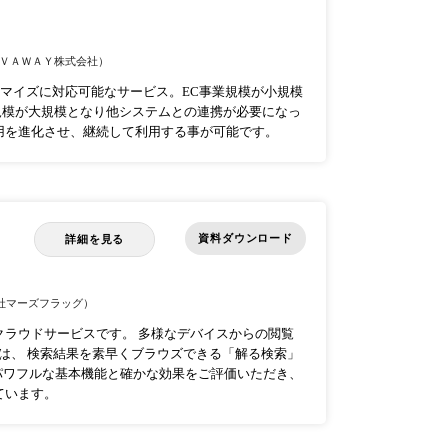
ＶＡＷＡＹ株式会社）
カスタマイズに対応可能なサービス。EC事業規模が小規模
規模が大規模となり他システムとの連携が必要になっ
用を進化させ、継続して利用する事が可能です。
資料ダウンロード
詳細を見る
社マーズフラッグ）
クラウドサービスです。 多様なデバイスからの閲覧
には、 検索結果を素早くブラウズできる「解る検索」
でパワフルな基本機能と確かな効果をご評価いただき、
ています。