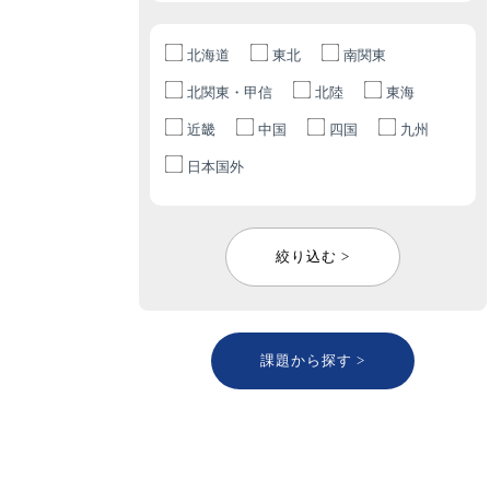
北海道
東北
南関東
北関東・甲信
北陸
東海
近畿
中国
四国
九州
日本国外
絞り込む >
課題から探す >