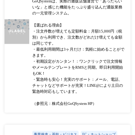
GoQSystemは、実際の通販店舗運営で「あったらい
いな」と感じた機能をたっぷり盛り込んだ通販業務
の一元管理システム。
【選ばれる理由】
・注文件数が増えても定額料金：月額15,000円（税
別）から利用でき、注文数がどれだけ増えても金額
は同じです。
・最低利用期間は3ヶ月だけ：気軽に始めることがで
きます。
・初期設定がカンタン！：ワンクリックで注文情報
やメールテンプレートをRMSと同期。即日利用開始
もOK！
・緊急時も安心！充実のサポート：メール、電話、
チャットなどサポートが充実！LINE@により土日の
緊急時対応もしています。
（参照元：株式会社GoQSystem HP）
事業推進・基幹・ビジネス
EC・ネットショップ