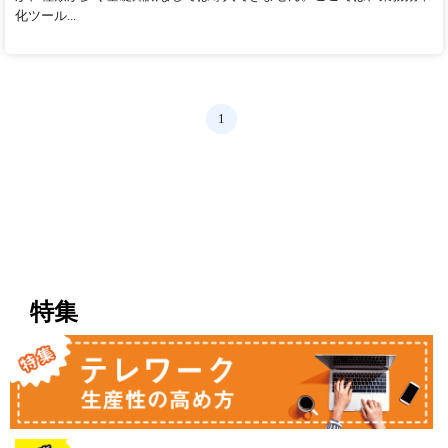
化ツール...
1
特集