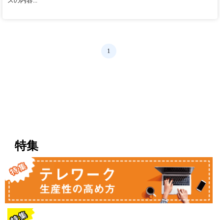
スの内容...
1
特集