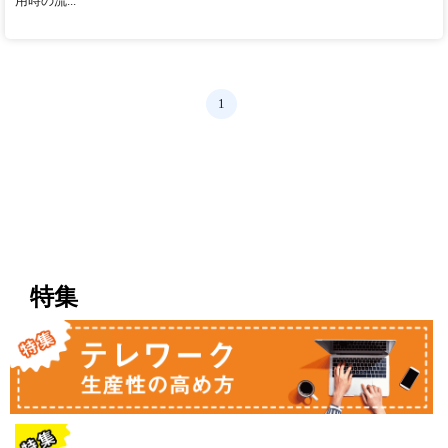
用時の流...
1
特集