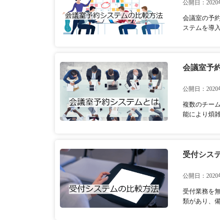
公開日：2020
会議室の予
ステムを導入
会議室予
公開日：2020
複数のチー
能により煩雑
受付シス
公開日：2020
受付業務を
類があり、備