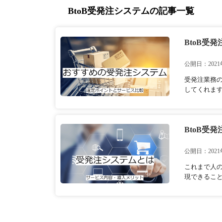
BtoB受発注システムの記事一覧
BtoB受
公開日：2021
受発注業務
してくれます
BtoB
公開日：2021
これまで人
現できるこ