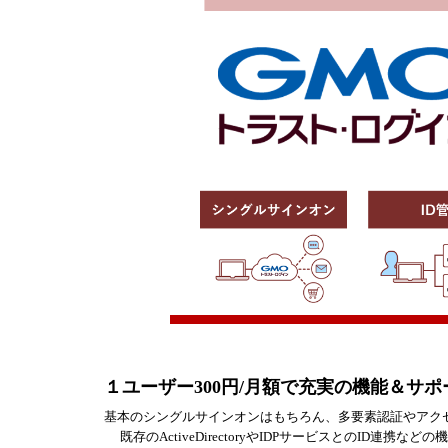
１ユーザー300円/月額で充実の機能＆サポ
基本のシングルサインオンはもちろん、多要素認証やアク
既存のActiveDirectoryやIDPサービスとのID連携など