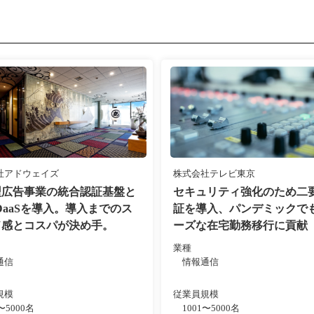
社アドウェイズ
株式会社テレビ東京
型広告事業の統合認証基盤と
セキュリティ強化のため二
DaaSを導入。導入までのス
証を導入、パンデミックで
ド感とコスパが決め手。
ーズな在宅勤務移行に貢献
業種
通信
情報通信
規模
従業員規模
1〜5000名
1001〜5000名