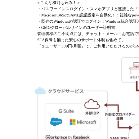
＜こんな機能も込み！＞
・パスワードレスログイン：スマホアプリと連携した「
・Microsoft365のSAML認証設定を自動化！：複雑なpow
・既存のWindowsの認証でログイン：Windows統合
・GMOグローバルサインのユーザー証明書
管理者様のご不明点には、チャット・メール・お電話で
SLA保障も揃った安心のサポート体制も含めて、
『１ユーザー300円/月額』で、ご利用いただけるのがG