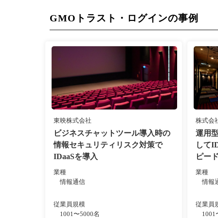
GMOトラスト・ログインの事例
東映株式会社
株式会
ビジネスチャットツール導入時の
運用
情報セキュリティリスク対策で
してI
IDaaSを導入
ピー
業種
業種
情報通信
情報
従業員規模
従業員
1001〜5000名
100