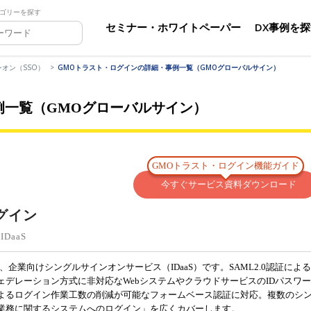
ゴリーを探す
セミナー・ホワイトペーパー
DX事例を
オン（SSO）
GMOトラスト・ログインの詳細・事例一覧（GMOグローバルサイン）
例一覧（GMOグローバルサイン）
GMOトラスト・ログイン機能ガイド
今すぐサービス資料ダウンロード
グイン
DaaS
企業向けシングルサインオンサービス（IDaaS）です。SAML2.0認証による
デレーション方式に非対応なWebシステムやクラウドサービスのIDパスワー
よるログイン作業工数の削減が可能なフォームベース認証に対応。複数のシ
業務に関するシステムへのログイン」を広くカバーします。