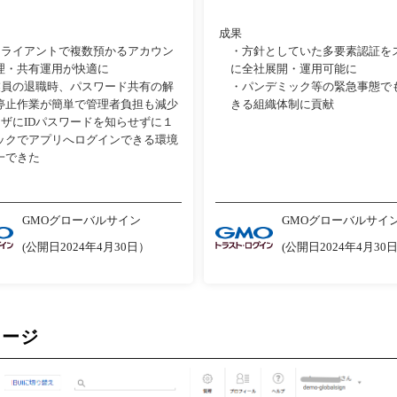
成果
クライアントで複数預かるアカウン
・方針としていた多要素認証を
理・共有運用が快適に
に全社展開・運用可能に
業員の退職時、パスワード共有の解
・パンデミック等の緊急事態で
停止作業が簡単で管理者負担も減少
きる組織体制に貢献
ーザにIDパスワードを知らせずに１
ックでアプリへログインできる環境
一できた
GMOグローバルサイン
GMOグローバルサイ
(公開日2024年4月30日）
(公開日2024年4月30
メージ