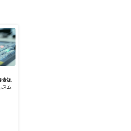
要素認
もスム