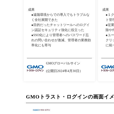
成果
成果
●遠隔環境からでの導入でもトラブルな
●１
く全社展開できた
ト管
●目的だったチャットツールへのログイ
●従
ン認証セキュリティ強化に役立った
除や
●SSO化により管理者へのパスワード忘
●ユ
れの問い合わせが激減、管理者の業務効
クリ
率化にも寄与
に統
GMOグローバルサイン
(公開日2024年4月30日）
GMOトラスト・ログインの画面イ