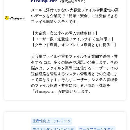
eTransporter
（株式会社ＮＳＤ）
メールに添付できない 大容量ファイルや機密性の高
いデータを企業間で「簡単・安全」に送受信できる
ファイル転送システムです。
【大企業・官公庁への導入実績多数！】
【ユーザー数・送受信ファイルサイズ 無制限！】
【クラウド環境、オンプレミス環境ともに提供！】
大容量ファイルや重要ファイルを企業間で送信・共
有するには、多くの悩みや課題が発生します。その
悩みは、ファイルを実際に送信するユーザー、その
送信経路を管理するシステム管理者とその立場によ
って異なります。そんなユーザー、システム管理者
のファイル転送・共有におけるお悩み・課題を
「eTransporter」が解決いたします。
生産性向上・テレワーク
デジタル化・オンライン化
ワークフローシステム