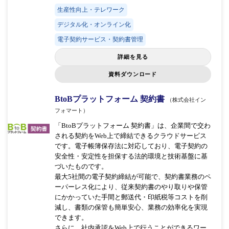
生産性向上・テレワーク
デジタル化・オンライン化
電子契約サービス・契約書管理
詳細を見る
資料ダウンロード
BtoBプラットフォーム 契約書
（株式会社イン
フォマート）
「BtoBプラットフォーム 契約書」は、企業間で交わ
される契約をWeb上で締結できるクラウドサービス
です。電子帳簿保存法に対応しており、電子契約の
安全性・安定性を担保する法的環境と技術基盤に基
づいたものです。
最大5社間の電子契約締結が可能で、契約書業務のペ
ーパーレス化により、従来契約書のやり取りや保管
にかかっていた手間と郵送代・印紙税等コストを削
減し、書類の保管も簡単安心、業務の効率化を実現
できます。
さらに、社内承認をWeb上で行うことができるワー