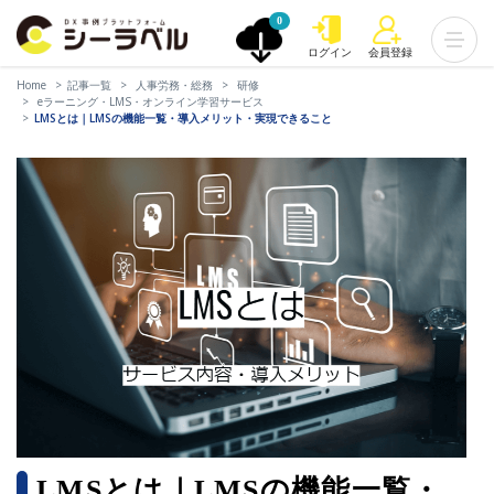
0
ログイン
会員登録
Home
記事一覧
人事労務・総務
研修
eラーニング・LMS・オンライン学習サービス
LMSとは｜LMSの機能一覧・導入メリット・実現できること
LMSとは｜LMSの機能一覧・